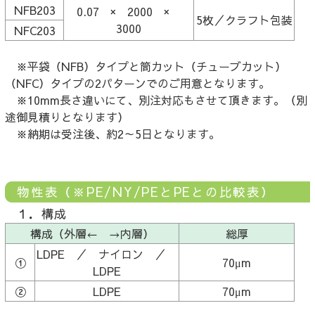
NFB203
0.07 × 2000 ×
5枚／クラフト包装
3000
NFC203
※平袋（NFB）タイプと筒カット（チューブカット）
（NFC）タイプの2パターンでのご用意となります。
※10mm長さ違いにて、別注対応もさせて頂きます。（別
途御見積りとなります）
※納期は受注後、約2～5日となります。
物性表（※PE/NY/PEとPEとの比較表）
１．構成
構成（外層← →内層）
総厚
LDPE ／ ナイロン ／
①
70μm
LDPE
②
LDPE
70μm