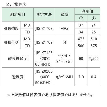
２．物性表
測定値
測定項目
測定方法
単位
①
②
MD
37
24
引張強度
JIS Z1702
MPa
TD
34
25
MD
475
510
引張伸び
JIS Z1702
％
TD
500
675
JIS K7126
㏄/㎡・
酸素透過度
（20℃
90
2,500
24H-atm
65％RH）
JIS Z0208
透湿度
（40℃
g/㎡･24H
7.9
6.4
90％RH）
※上記数値は代表値であり保証値ではありません。